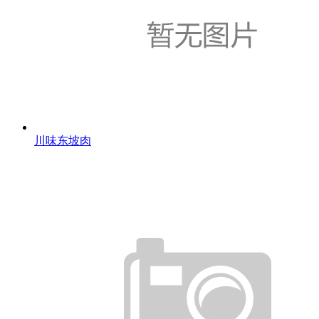
川味东坡肉