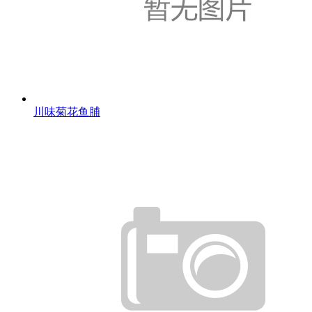
川味菊花鱼脯