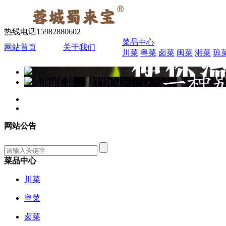
热线电话
15982880602
菜品中心
网站首页
关于我们
川菜
粤菜
卤菜
闽菜
湘菜
琼
网站公告
菜品中心
川菜
粤菜
卤菜