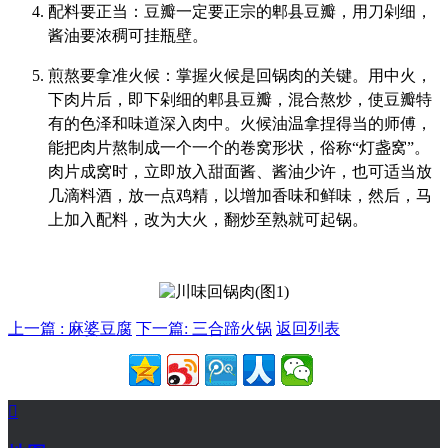
配料要正当：豆瓣一定要正宗的郫县豆瓣，用刀剁细，
酱油要浓稠可挂瓶壁。
煎熬要拿准火候：掌握火候是回锅肉的关键。用中火，
下肉片后，即下剁细的郫县豆瓣，混合熬炒，使豆瓣特
有的色泽和味道深入肉中。火候油温拿捏得当的师傅，
能把肉片熬制成一个一个的卷窝形状，俗称“灯盏窝”。
肉片成窝时，立即放入甜面酱、酱油少许，也可适当放
几滴料酒，放一点鸡精，以增加香味和鲜味，然后，马
上加入配料，改为大火，翻炒至熟就可起锅。
上一篇 : 麻婆豆腐
下一篇: 三合蹄火锅
返回列表
