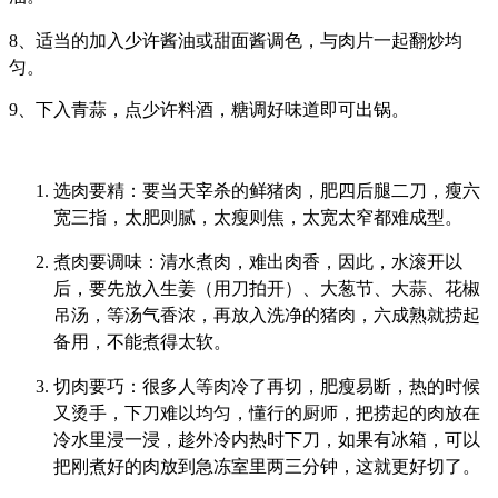
8、适当的加入少许酱油或甜面酱调色，与肉片一起翻炒均
匀。
9、下入青蒜，点少许料酒，糖调好味道即可出锅。
选肉要精：要当天宰杀的鲜猪肉，肥四后腿二刀，瘦六
宽三指，太肥则腻，太瘦则焦，太宽太窄都难成型。
煮肉要调味：清水煮肉，难出肉香，因此，水滚开以
后，要先放入生姜（用刀拍开）、大葱节、大蒜、花椒
吊汤，等汤气香浓，再放入洗净的猪肉，六成熟就捞起
备用，不能煮得太软。
切肉要巧：很多人等肉冷了再切，肥瘦易断，热的时候
又烫手，下刀难以均匀，懂行的厨师，把捞起的肉放在
冷水里浸一浸，趁外冷内热时下刀，如果有冰箱，可以
把刚煮好的肉放到急冻室里两三分钟，这就更好切了。